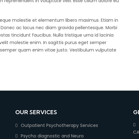
 reprehenderit in voluptate velit esse cillum dolore eu
 neque molestie et elementum libero maximus. Etiam in
. Donec ac lacus nec diam gravida pellentesque. Morbi
as tincidunt faucibus. Nulla tristique urna id lacinia
 velit molestie enim. In sagittis purus eget semper
 semper quam enim vitae justo. Vestibulum vulputate
OUR SERVICES
G
Outpatient Psychotherapy Services
CA
Psycho diagnostic and Neuro