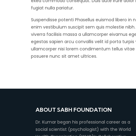
exea commodo consequat. Duis aute irure dolor in
fugiat nulla pariatur.
Suspendisse potenti Phasellus euismod libero in
enim vestibulum suscipit sem quis molestie nibh
viverra facilisis massa a ullamcorper eivamus egest
egestas sapien arcu convallis velit id porta turpis
ullamcorper nisi lorem condimentum tellus vitae
posuere nunc sit amet ultrices.
ABOUT SABH FOUNDATION
Dr. Kumar began his professional career as a
social scientist (psychologist) with the World