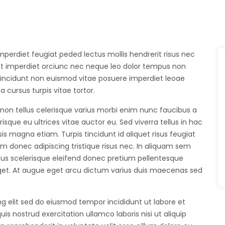
mperdiet feugiat peded lectus mollis hendrerit risus nec
diet imperdiet orciunc nec neque leo dolor tempus non
en tincidunt non euismod vitae posuere imperdiet leoae
cursus turpis vitae tortor.
 non tellus celerisque varius morbi enim nunc faucibus a
isque eu ultrices vitae auctor eu. Sed viverra tellus in hac
sis magna etiam. Turpis tincidunt id aliquet risus feugiat
iam donec adipiscing tristique risus nec. In aliquam sem
ucibus scelerisque eleifend donec pretium pellentesque
get. At augue eget arcu dictum varius duis maecenas sed
g elit sed do eiusmod tempor incididunt ut labore et
 nostrud exercitation ullamco laboris nisi ut aliquip