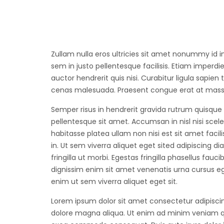
Zullam nulla eros ultricies sit amet nonummy id i
sem in justo pellentesque facilisis. Etiam imper
auctor hendrerit quis nisi. Curabitur ligula sapi
cenas malesuada. Praesent congue erat at massa 
Semper risus in hendrerit gravida rutrum quisque
pellentesque sit amet. Accumsan in nisl nisi sceler
habitasse platea ullam non nisi est sit amet facili
in. Ut sem viverra aliquet eget sited adipiscing d
fringilla ut morbi. Egestas fringilla phasellus fa
dignissim enim sit amet venenatis urna cursus e
enim ut sem viverra aliquet eget sit.
Lorem ipsum dolor sit amet consectetur adipiscin
dolore magna aliqua. Ut enim ad minim veniam quis