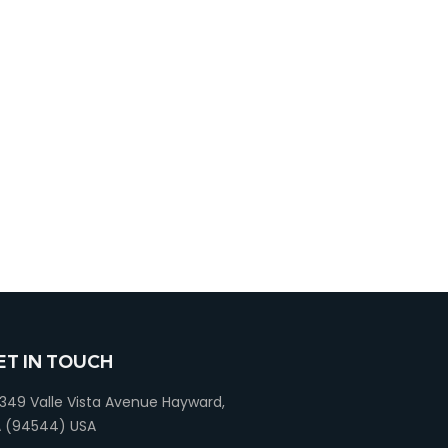
ET IN TOUCH
349 Valle Vista Avenue Hayward,
 (94544) USA